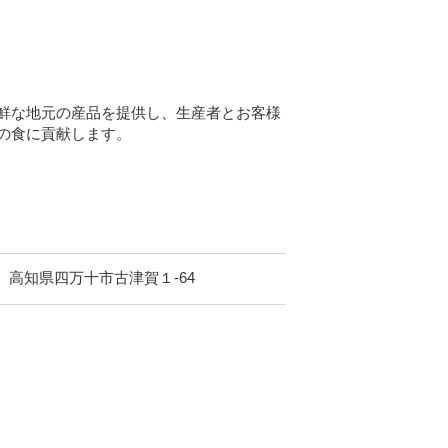
鮮な地元の産品を提供し、生産者とお客様
の食に貢献します。
高知県四万十市古津賀１-64